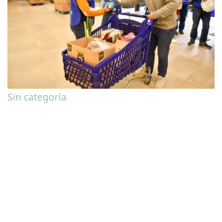
Sin categoría