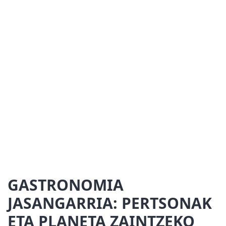
GASTRONOMIA
JASANGARRIA: PERTSONAK
ETA PLANETA ZAINTZEKO