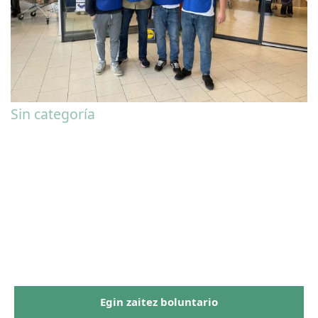
Sin categoría
Egin zaitez boluntario