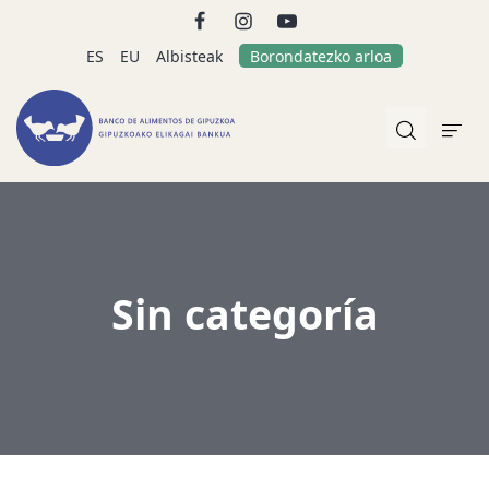
ES
EU
Albisteak
Borondatezko arloa
Sin categoría