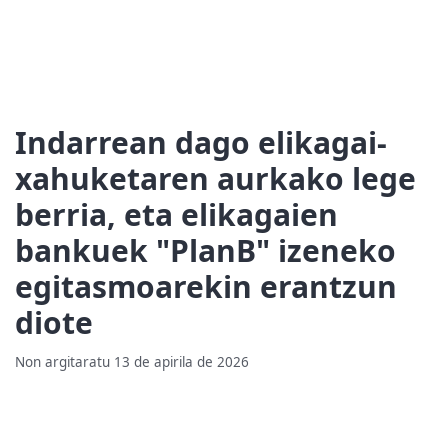
Indarrean dago elikagai-
xahuketaren aurkako lege
berria, eta elikagaien
bankuek "PlanB" izeneko
egitasmoarekin erantzun
diote
Non argitaratu 13 de apirila de 2026