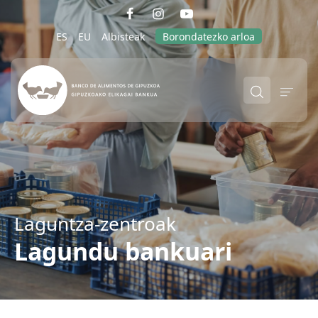
ES
EU
Albisteak
Borondatezko arloa
Laguntza-zentroak
Lagundu bankuari