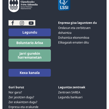
Enpresa gisa laguntzen du
Ondasun eta zerbitzuen
Lagundu
dohaintza
Dohaintza ekonomikoa
Elikagaiak ematen ditu
Boluntario Arloa
Jarri gurekin
harremanetan
Kexa kanala
Guri buruz
Laguntza zentroak
Nor gara?
Zentroen SAREA
Zer jasotzen dugu?
Lagundu bankuari
Zer eskaintzen dugu?
Enpresa eta erakunde