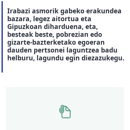
Irabazi asmorik gabeko erakundea
bazara, legez aitortua eta
Gipuzkoan diharduena, eta,
besteak beste, pobrezian edo
gizarte-bazterketako egoeran
dauden pertsonei laguntzea badu
helburu, lagundu egin diezazukegu.