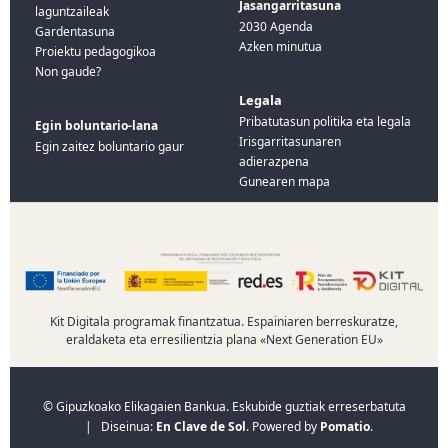
Jasangarritasuna
laguntzaileak
2030 Agenda
Gardentasuna
Azken minutua
Proiektu pedagogikoa
Non gaude?
Legala
Pribatutasun politika eta legala
Egin boluntario-lana
Irisgarritasunaren
Egin zaitez boluntario gaur
adierazpena
Gunearen mapa
Kit Digitala programak finantzatua. Espainiaren berreskuratze,
eraldaketa eta erresilientzia plana «Next Generation EU»
© Gipuzkoako Elikagaien Bankua. Eskubide guztiak erreserbatuta
| Diseinua:
En Clave de Sol
. Powered by
Pomatio
.