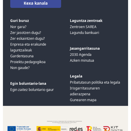
Kexa kanala
Guri buruz
Laguntza zentroak
Nor gara?
Zentroen SAREA
Zer jasotzen dugu?
Lagundu bankuari
Zer eskaintzen dugu?
Enpresa eta erakunde
Jasangarritasuna
laguntzaileak
2030 Agenda
Gardentasuna
Azken minutua
Proiektu pedagogikoa
Non gaude?
Legala
Pribatutasun politika eta legala
Egin boluntario-lana
Irisgarritasunaren
Egin zaitez boluntario gaur
adierazpena
Gunearen mapa