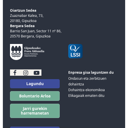
Oiartzun Sedea
Zuaznabar Kalea, 73,
20180, Gipuzkoa
Bergara Sedea
Barrio San Juan, Sector 11 nº 86,
20570 Bergara, Gipuzkoa
Enpresa gisa laguntzen du
Ondasun eta zerbitzuen
Lagundu
dohaintza
Dohaintza ekonomikoa
Elikagaiak ematen ditu
Boluntario Arloa
Jarri gurekin
harremanetan