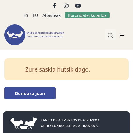
ES
EU
Albisteak
Borondatezko arloa
Zure saskia hutsik dago.
Dendara joan