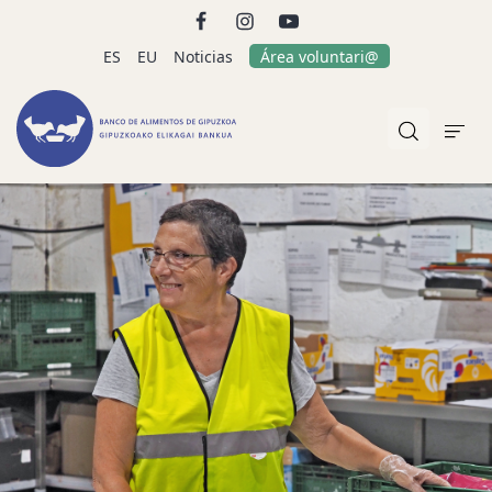
ES
EU
Noticias
Área voluntari@