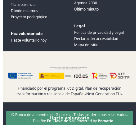
Agenda 2030
Transparencia
Último minuto
Dónde estamos
Proyecto pedagógico
Legal
Política de privacidad y Legal
Haz voluntariado
Declaración accesibilidad
Hazte voluntario hoy
Mapa del sitio
Financiado por el programa Kit Digital. Plan de recuperación
transformación y resiliencia de España «Next Generation EU»
© Banco de alimentos de Gipuzkoa. Todos los derechos reservados.
Hazte voluntario
| Diseño:
En Clave de Sol
. Powered by
Pomatio
.