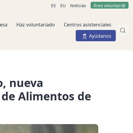
ES
EU
Noticias
Área voluntari@
esa
Haz voluntariado
Centros asistenciales
Ayúdanos
o, nueva
 de Alimentos de