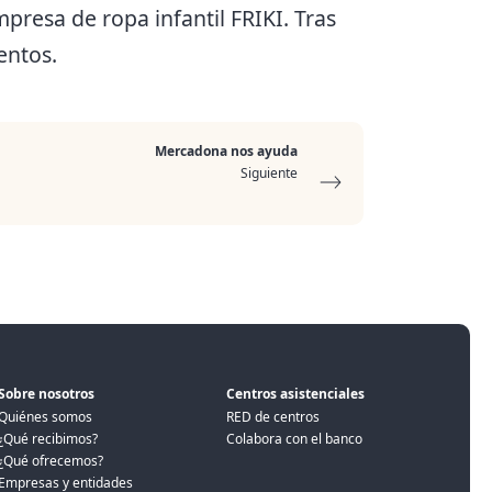
presa de ropa infantil FRIKI. Tras
entos.
Mercadona nos ayuda
Siguiente
Sobre nosotros
Centros asistenciales
Quiénes somos
RED de centros
¿Qué recibimos?
Colabora con el banco
¿Qué ofrecemos?
Empresas y entidades