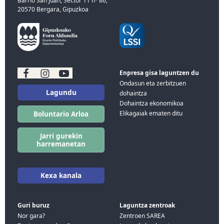
Barrio San Juan, Sector 11 nº 86,
20570 Bergara, Gipuzkoa
Enpresa gisa laguntzen du
Ondasun eta zerbitzuen
Lagundu
dohaintza
Dohaintza ekonomikoa
Elikagaiak ematen ditu
Boluntario Arloa
Jarri gurekin
harremanetan
Kexa kanala
Guri buruz
Laguntza zentroak
Nor gara?
Zentroen SAREA