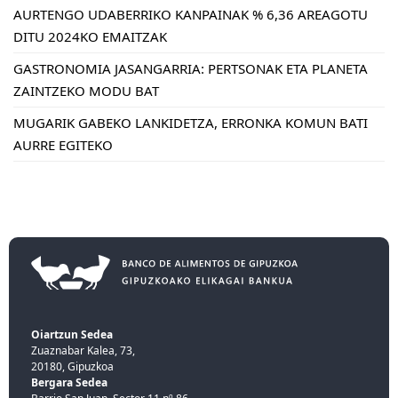
AURTENGO UDABERRIKO KANPAINAK % 6,36 AREAGOTU
DITU 2024KO EMAITZAK
GASTRONOMIA JASANGARRIA: PERTSONAK ETA PLANETA
ZAINTZEKO MODU BAT
MUGARIK GABEKO LANKIDETZA, ERRONKA KOMUN BATI
AURRE EGITEKO
Oiartzun Sedea
Zuaznabar Kalea, 73,
20180, Gipuzkoa
Bergara Sedea