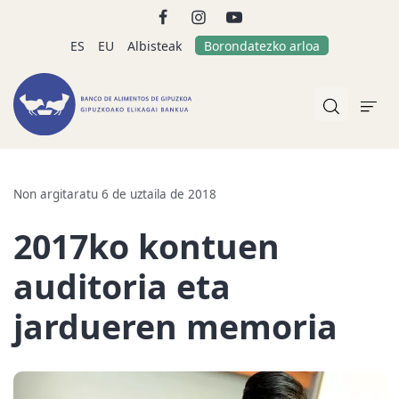
ES
EU
Albisteak
Borondatezko arloa
Non argitaratu 6 de uztaila de 2018
2017ko kontuen
auditoria eta
jardueren memoria