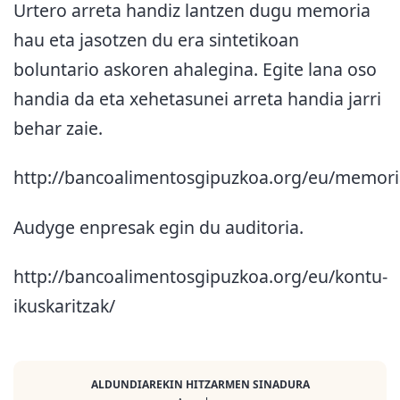
Urtero arreta handiz lantzen dugu memoria
hau eta jasotzen du era sintetikoan
boluntario askoren ahalegina. Egite lana oso
handia da eta xehetasunei arreta handia jarri
behar zaie.
http://bancoalimentosgipuzkoa.org/eu/memori
Audyge enpresak egin du auditoria.
http://bancoalimentosgipuzkoa.org/eu/kontu-
ikuskaritzak/
ALDUNDIAREKIN HITZARMEN SINADURA