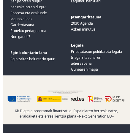
Zer jasotzen dugu?
Lagundu bankuari
Zer eskaintzen dugu?
Enpresa eta erakunde
Jasangarritasuna
laguntzaileak
2030 Agenda
Gardentasuna
Azken minutua
Proiektu pedagogikoa
Non gaude?
Legala
Pribatutasun politika eta legala
Egin boluntario-lana
Irisgarritasunaren
Egin zaitez boluntario gaur
adierazpena
Gunearen mapa
Kit Digitala programak finantzatua. Espainiaren berreskuratze,
eraldaketa eta erresilientzia plana «Next Generation EU»