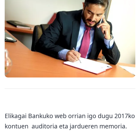
Elikagai Bankuko web orrian igo dugu 2017ko
kontuen auditoria eta jardueren memoria.