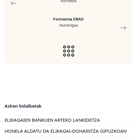
Aurrekoa
Formazioa DBAO
Hurrengoa
Azken bidalketak
ELIKAGAIEN BANKUEN ARTEKO LANKIDETZA
HONELA ALDATU DA ELIKAGAI-DOHAINTZA GIPUZKOAN