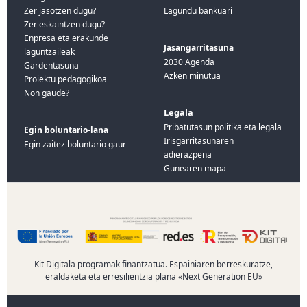
Zer jasotzen dugu?
Lagundu bankuari
Zer eskaintzen dugu?
Enpresa eta erakunde
Jasangarritasuna
laguntzaileak
2030 Agenda
Gardentasuna
Azken minutua
Proiektu pedagogikoa
Non gaude?
Legala
Pribatutasun politika eta legala
Egin boluntario-lana
Irisgarritasunaren
Egin zaitez boluntario gaur
adierazpena
Gunearen mapa
Kit Digitala programak finantzatua. Espainiaren berreskuratze,
eraldaketa eta erresilientzia plana «Next Generation EU»