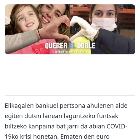
Elikagaien bankuei pertsona ahulenen alde
egiten duten lanean laguntzeko funtsak
biltzeko kanpaina bat jarri da abian COVID-
19ko krisi honetan. Ematen den euro