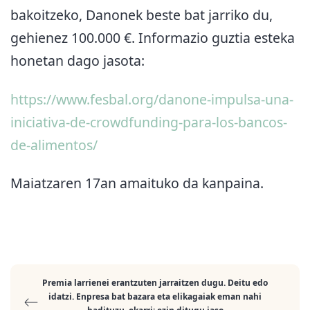
bakoitzeko, Danonek beste bat jarriko du,
gehienez 100.000 €. Informazio guztia esteka
honetan dago jasota:
https://www.fesbal.org/danone-impulsa-una-
iniciativa-de-crowdfunding-para-los-bancos-
de-alimentos/
Maiatzaren 17an amaituko da kanpaina.
Premia larrienei erantzuten jarraitzen dugu. Deitu edo
idatzi. Enpresa bat bazara eta elikagaiak eman nahi