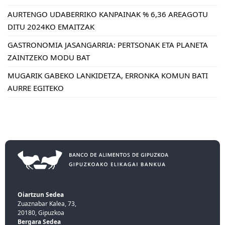
AURTENGO UDABERRIKO KANPAINAK % 6,36 AREAGOTU
DITU 2024KO EMAITZAK
GASTRONOMIA JASANGARRIA: PERTSONAK ETA PLANETA
ZAINTZEKO MODU BAT
MUGARIK GABEKO LANKIDETZA, ERRONKA KOMUN BATI
AURRE EGITEKO
Oiartzun Sedea
Zuaznabar Kalea, 73,
20180, Gipuzkoa
Bergara Sedea