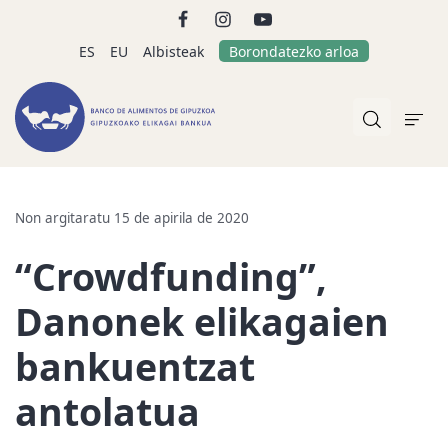
ES
EU
Albisteak
Borondatezko arloa
Non argitaratu 15 de apirila de 2020
“Crowdfunding”,
Danonek elikagaien
bankuentzat
antolatua