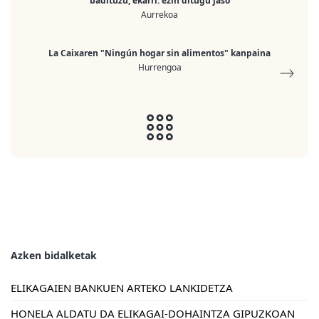
badituzu, ekarri: ezin ditugu jaso
Aurrekoa
La Caixaren "Ningún hogar sin alimentos" kanpaina
Hurrengoa
Azken bidalketak
ELIKAGAIEN BANKUEN ARTEKO LANKIDETZA
HONELA ALDATU DA ELIKAGAI-DOHAINTZA GIPUZKOAN