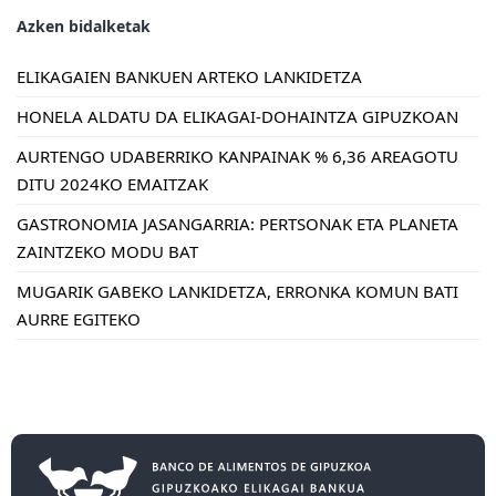
Azken bidalketak
ELIKAGAIEN BANKUEN ARTEKO LANKIDETZA
HONELA ALDATU DA ELIKAGAI-DOHAINTZA GIPUZKOAN
AURTENGO UDABERRIKO KANPAINAK % 6,36 AREAGOTU
DITU 2024KO EMAITZAK
GASTRONOMIA JASANGARRIA: PERTSONAK ETA PLANETA
ZAINTZEKO MODU BAT
MUGARIK GABEKO LANKIDETZA, ERRONKA KOMUN BATI
AURRE EGITEKO