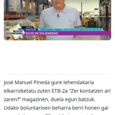
José Manuel Pineda gure lehendakaria
elkarrizketatu zuten ETB-2a “Zer kontatzen ari
zaren?” magazinen, duela egun batzuk.
Udako boluntarioen beharra berri honen gai