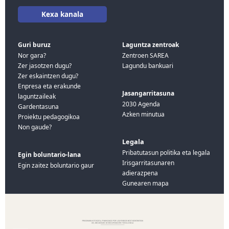
Kexa kanala
Guri buruz
Laguntza zentroak
Nor gara?
Zentroen SAREA
Zer jasotzen dugu?
Lagundu bankuari
Zer eskaintzen dugu?
Enpresa eta erakunde
Jasangarritasuna
laguntzaileak
2030 Agenda
Gardentasuna
Azken minutua
Proiektu pedagogikoa
Non gaude?
Legala
Pribatutasun politika eta legala
Egin boluntario-lana
Irisgarritasunaren
Egin zaitez boluntario gaur
adierazpena
Gunearen mapa