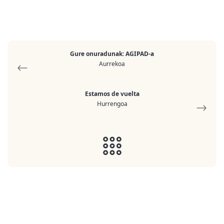
Gure onuradunak: AGIPAD-a
Aurrekoa
Estamos de vuelta
Hurrengoa