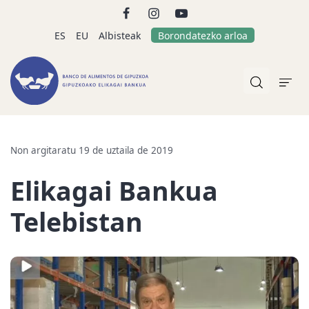
ES
EU
Albisteak
Borondatezko arloa
Non argitaratu 19 de uztaila de 2019
Elikagai Bankua
Telebistan