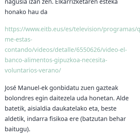
nagusia izan zen. Elkarrizketaren esteka
honako hau da
https://www.eitb.eus/es/television/programas/
me-estas-
contando/videos/detalle/6550626/video-el-
banco-alimentos-gipuzkoa-necesita-
voluntarios-verano/
José Manuel-ek gonbidatu zuen gazteak
bolondres egin daitezela uda honetan. Alde
batetik, aisialdia daukatelako eta, beste
aldetik, indarra fisikoa ere (batzutan behar
baitugu).