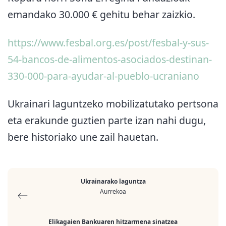
emandako 30.000 € gehitu behar zaizkio.
https://www.fesbal.org.es/post/fesbal-y-sus-
54-bancos-de-alimentos-asociados-destinan-
330-000-para-ayudar-al-pueblo-ucraniano
Ukrainari laguntzeko mobilizatutako pertsona
eta erakunde guztien parte izan nahi dugu,
bere historiako une zail hauetan.
Ukrainarako laguntza
Aurrekoa
Elikagaien Bankuaren hitzarmena sinatzea