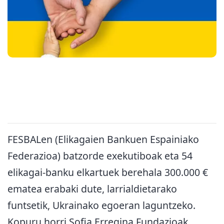
FESBALen (Elikagaien Bankuen Espainiako
Federazioa) batzorde exekutiboak eta 54
elikagai-banku elkartuek berehala 300.000 €
ematea erabaki dute, larrialdietarako
funtsetik, Ukrainako egoeran laguntzeko.
Kopuru horri Sofia Erregina Fundazioak