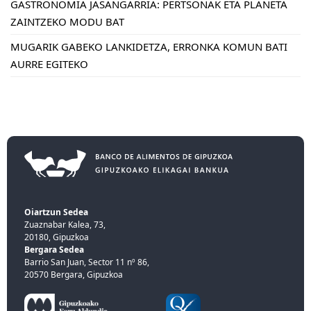
GASTRONOMIA JASANGARRIA: PERTSONAK ETA PLANETA
ZAINTZEKO MODU BAT
MUGARIK GABEKO LANKIDETZA, ERRONKA KOMUN BATI
AURRE EGITEKO
Oiartzun Sedea
Zuaznabar Kalea, 73,
20180, Gipuzkoa
Bergara Sedea
Barrio San Juan, Sector 11 nº 86,
20570 Bergara, Gipuzkoa