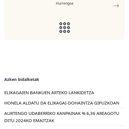
Hurrengoa
Azken bidalketak
ELIKAGAIEN BANKUEN ARTEKO LANKIDETZA
HONELA ALDATU DA ELIKAGAI-DOHAINTZA GIPUZKOAN
AURTENGO UDABERRIKO KANPAINAK % 6,36 AREAGOTU
DITU 2024KO EMAITZAK