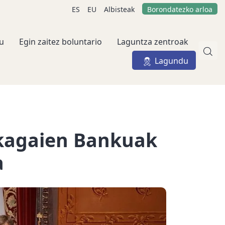
ES
EU
Albisteak
Borondatezko arloa
u
Egin zaitez boluntario
Laguntza zentroak
Lagundu
ikagaien Bankuak
a