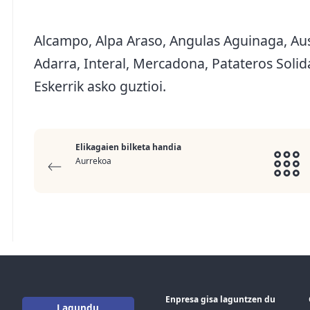
Alcampo, Alpa Araso, Angulas Aguinaga, Auso
Adarra, Interal, Mercadona, Patateros Solida
Eskerrik asko guztioi.
Elikagaien bilketa handia
Aurrekoa
Enpresa gisa laguntzen du
Lagundu