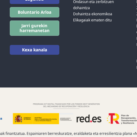
Ondasun eta zerbitzuen
dohaintza
Boluntario Arloa
Dohaintza ekonomikoa
Elikagaiak ematen ditu
Jarri gurekin
harremanetan
Kexa kanala
mak finantzatua. Espainiaren berreskuratze, eraldaketa eta erresilientzia plana 