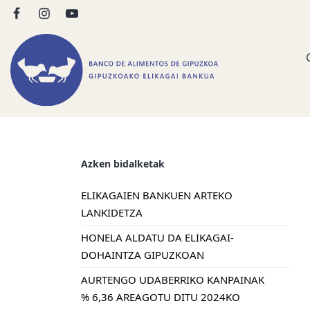
Azken bidalketak
ELIKAGAIEN BANKUEN ARTEKO
LANKIDETZA
HONELA ALDATU DA ELIKAGAI-
DOHAINTZA GIPUZKOAN
AURTENGO UDABERRIKO KANPAINAK
% 6,36 AREAGOTU DITU 2024KO