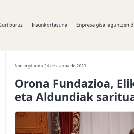
Guri buruz
Iraunkortasuna
Enpresa gisa laguntzen d
Non argitaratu 24 de azaroa de 2020
Orona Fundazioa, El
eta Aldundiak saritu