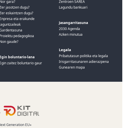
Nor gara?
Zentroen SAREA
Zer jasotzen dugu?
Lagundu bankuari
Zer eskaintzen dugu?
Enpresa eta erakunde
Jasangarritasuna
laguntzaileak
2030 Agenda
Gardentasuna
Azken minutua
Proiektu pedagogikoa
Non gaude?
Legala
Pribatutasun politika eta legala
Egin boluntario-lana
Irisgarritasunaren adierazpena
Egin zaitez boluntario gaur
Gunearen mapa
«Next Generation EU»