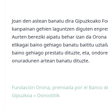
Joan den astean banatu dira Gipuzkoako Fo
kanpainan gehien laguntzen diguten enprese
Aurten bereziki aipatu behar izan da Orona
elikagai baino gehiago banatu baititu uztail
baino gehiago prestatu dituzte, eta, ondore
onuradunen artean banatu dituzte.
Fundación Orona, premiada por el Banco de
Gipuzkoa « Donostitik