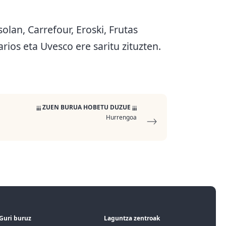
lan, Carrefour, Eroski, Frutas
rios eta Uvesco ere saritu zituzten.
¡¡¡ ZUEN BURUA HOBETU DUZUE ¡¡¡
Hurrengoa
Guri buruz
Laguntza zentroak