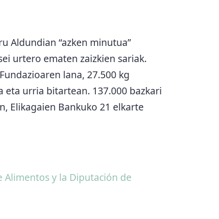
ru Aldundian “azken minutua”
i urtero ematen zaizkien sariak.
 Fundazioaren lana, 27.500 kg
a eta urria bitartean. 137.000 bazkari
n, Elikagaien Bankuko 21 elkarte
 Alimentos y la Diputación de