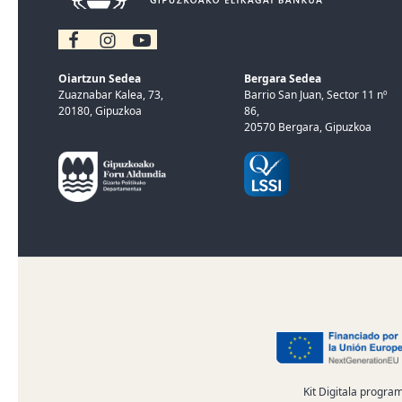
Oiartzun Sedea
Bergara Sedea
Zuaznabar Kalea, 73,
Barrio San Juan, Sector 11 nº
20180, Gipuzkoa
86,
20570 Bergara, Gipuzkoa
Kit Digitala progra