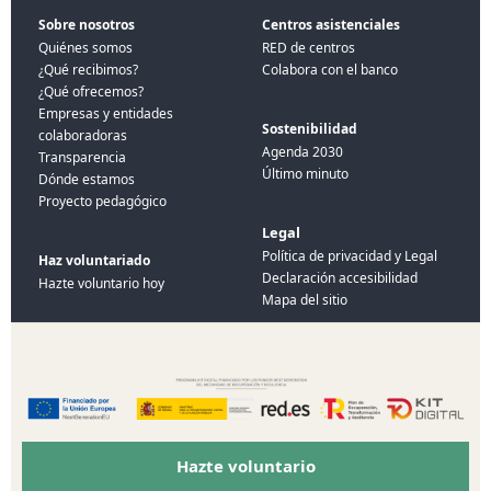
Sobre nosotros
Centros asistenciales
Quiénes somos
RED de centros
¿Qué recibimos?
Colabora con el banco
¿Qué ofrecemos?
Empresas y entidades
Sostenibilidad
colaboradoras
Agenda 2030
Transparencia
Último minuto
Dónde estamos
Proyecto pedagógico
Legal
Política de privacidad y Legal
Haz voluntariado
Declaración accesibilidad
Hazte voluntario hoy
Mapa del sitio
Financiado por el programa Kit Digital. Plan de recuperación
Hazte voluntario
transformación y resiliencia de España «Next Generation EU»