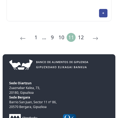
+
1
…
9
10
11
12
Sede Oiartzun
Zuaznabar Kalea, 73,
20180, Gipuzkoa
Sede Bergara
Barrio San Juan, Sector 11 nº 86,
20570 Bergara, Gipuzkoa