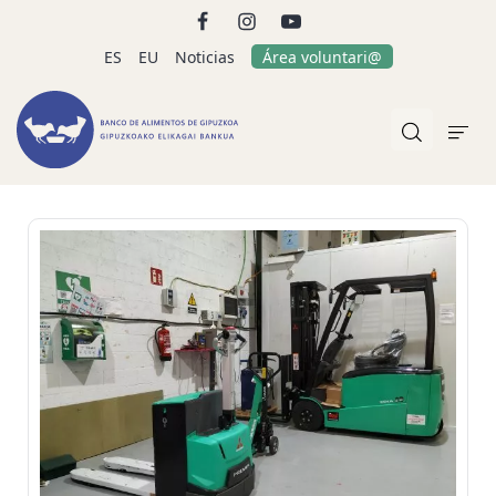
ES
EU
Noticias
Área voluntari@