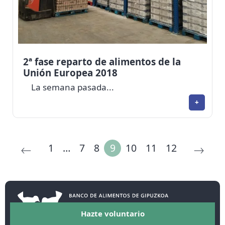
2ª fase reparto de alimentos de la
Unión Europea 2018
La semana pasada...
+
1
…
7
8
9
10
11
12
Hazte voluntario