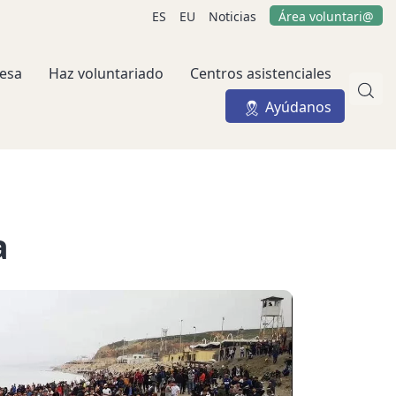
ES
EU
Noticias
Área voluntari@
esa
Haz voluntariado
Centros asistenciales
Ayúdanos
a