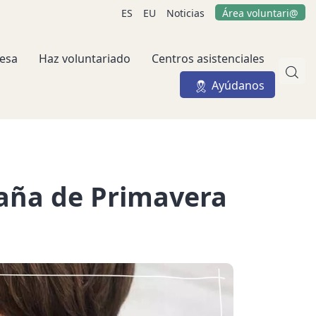
ES
EU
Noticias
Área voluntari@
esa
Haz voluntariado
Centros asistenciales
Ayúdanos
aña de Primavera