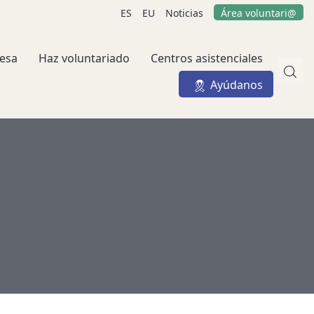
ES
EU
Noticias
Área voluntari@
esa
Haz voluntariado
Centros asistenciales
Ayúdanos