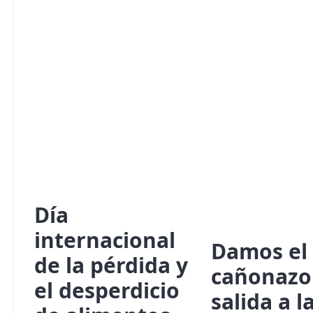
Día
internacional
Damos el
de la pérdida y
cañonazo
el desperdicio
salida a l