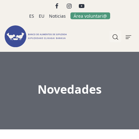
ES
EU
Noticias
Área voluntari@
Novedades